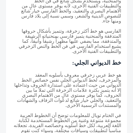
والمنحنية، ويستخدم بشكل شائع في فن الخط
والتطبيقات الفنية الأخرى، لأنه يوفر مستوى عالٍ من
الاهتمام البصري والتعقيد، والخط الفارسي خيار شائع
للنصوص الدينية والشعر، وسمي نسبة إلى بلاد فارس
ومنها جاء.
الفارسي هو خط أكثر زخرفة، وتتميز بأشكال حروفها
المتدفقة والمنحنية يتميز فارسي بمنحنياته الرشيقة
والمتدفقة، مما يضفي عليها مظهراً رشيقاً وأنيقاً، كما
يشيع استخدام الفارسي في فن الخط والنص الزخرفي
والتطبيقات الفنية الأخرى.
خط الديواني الجلي:
هو خط عربي زخرفي معروف بأسلوبه المعقد
والمزخرف، لخط الديواني الجلي نفس خصائص الخط
الديواني من حيث اعتماده على استدارة الحروف وتداخلها
إلا أنه يتميز بكثرة علامات الزخرفة التي تملأ ما بين
الحروف، كما يوفر مستوى عالٍ من الاهتمام البصري
والتعقيد، والجلي خيار شائع لدعوات الزفاف والشهادات
والمستندات الرسمية الأخرى.
في الختام تويال للمعلومات توضح أن الخطوط العربية
مجموعة متنوعة وغنية من الخطوط المستخدمة لكتابة
اللغة العربية، لكل خط أسلوبه وخصائصه الفريدة، تجعلانه
مناسباً لتطبيقات وسياقات مختلفة، وسواء كنت تقوم