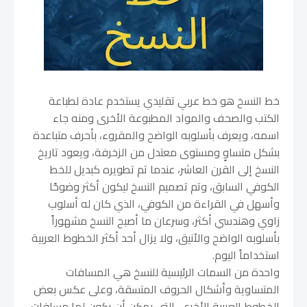
خط النسخ هو خط عربي تقليدي يستخدم عادة لطباعة
الكتب والصحف والمواد المطبوعة الأخرى ومنه جاء
اسمه، ويعرف بأسلوبه الواضح والمقروء، بأحرف متباعدة
بشكل متساوٍ ومستوى معتدل من الزخرفة، ويعود تاريخ
النسخ إلى القرن العاشر، عندما تم تطويره كبديل للخط
الكوفي السابق، وتم تصميم النسخ ليكون أكثر وضوحًا
وأسهل في القراءة من الكوفي، الذي كان له أسلوب
زاوي وهندسي أكثر، وسرعان ما أصبح النسخ مشهوراً
بأسلوبه الواضح والأنيق، ولا يزال أحد أكثر الخطوط العربية
استخداماً اليوم.
واحدة من السمات الرئيسية للنسخ هي المسافات
المتساوية وأشكال الحروف المتسقة، وعلى عكس بعض
الخطوط العربية الأخرى، التي يمكن أن يكون لها مسافات