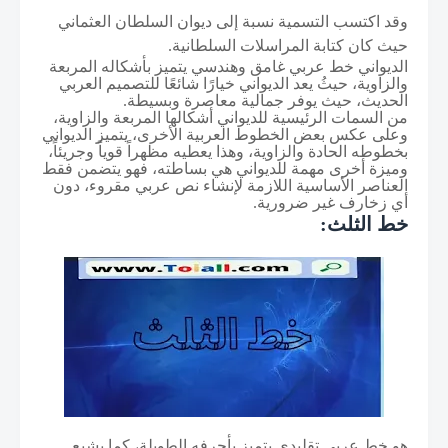
وقد اكتسب التسمية نسبة إلى ديوان السلطان العثماني
حيث كان كتابة المراسلات السلطانية.
الديواني خط عربي غامق وهندسي يتميز بأشكاله المربعة
والزاوية، حيثُ يعد الديواني خيارًا شائعًا للتصميم العربي
الحديث، حيث يوفر جمالية معاصرة وبسيطة.
من السمات الرئيسية للديواني أشكالها المربعة والزاوية،
وعلى عكس بعض الخطوط العربية الأخرى، يتميز الديواني
بخطوطه الحادة والزاوية، وهذا يعطيه مظهراً قوياً وجريئاً،
و
ميزة أخرى مهمة للديواني هي بساطته، فهو يتضمن فقط
العناصر الأساسية اللازمة لإنشاء نص عربي مقروء، دون
أي زخارف غير ضرورية.
خط الثلث:
هو خط عربي تقليدي يتميز بأحرفه الطويلة، كما يشيع