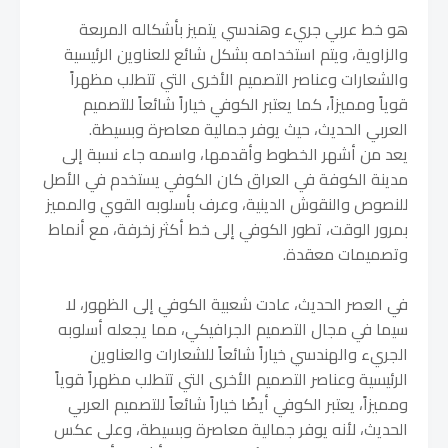
هو خط عربي جريء وهندسي يتميز بأشكاله المربعة
والزاوية، ويتم استخدامه بشكل شائع للعناوين الرئيسية
والشعارات وعناصر التصميم الأخرى التي تتطلب مظهراً
قوياً ومميزاً، كما يعتبر الكوفي خياراً شائعاً للتصميم
العربي الحديث، حيث يوفر جمالية معاصرة وبسيطة.
يعد من أشهر الخطوط وأقدمها، واسمه جاء نسبة إلى
مدينة الكوفة في العراق كان الكوفي يستخدم في الأصل
للنصوص والنقوش الدينية، وعرف بأسلوبه القوي والمميز
بمرور الوقت، تطور الكوفي إلى خط أكثر زخرفة، مع أنماط
وتصميمات معقدة.
في العصر الحديث، عادت شعبية الكوفي إلى الظهور، لا
سيما في مجال التصميم الجرافيكي، مما يجعله أسلوبه
الجريء والهندسي خياراً شائعاً للشعارات والعناوين
الرئيسية وعناصر التصميم الأخرى التي تتطلب مظهراً قوياً
ومميزاً، يعتبر الكوفي أيضًا خياراً شائعاً للتصميم العربي
الحديث، لأنه يوفر جمالية معاصرة وبسيطة،
وعلى عكس