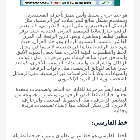
هو خط عربي بسيط وأنيق يتميز بأحرفه المستديرة،
ويستخدم بشكل شائع للمراسلات غير الرسمية، مثل
الرسائل الشخصية ورسائل البريد الإلكتروني، كما يعتبر
الرقعة خياراً شائعاً للتصميم العربي الحديث، حيث توفر
مظهراً نظيفاً ومعاصراً، و
يعود تاريخ الرقعة إلى القرن
العاشر، وتنسب التسمية للرقاع وهو جلد الغزال، حيثُ
شهد خط الرقعة انتعاشاً في شعبيته، لا سيما في مجال
الخط والتطبيقات الفنية الأخرى، مما يجعل أسلوبه الأنيق
والمتدفق خياراً شائعاً لإنشاء نص مزخرف، مثل دعوات
الزفاف والشهادات والمستندات الرسمية الأخرى، كما
يعد
خيارا شائعا للوثائق الرسمية، مثل دعوات الزفاف
والشهادات، وكذلك المراسلات غير الرسمية، مثل الرسائل
الشخصية ورسائل البريد الإلكتروني.
الرقعة أيضاً مزخرفة للغاية، مع أنماط وتصميمات معقدة
تجعلها خياراً شائعاً للنص الزخرفي، ويتضمن مجموعة من
العناصر الزخرفية، مثل الخطوط المنحنية، والزخارف
الأخرى، التي يمكن استخدامها لإنشاء تصميمات فريدة
وجذابة.
خط الفارسي:
الخط الفارسي هو خط عربي تقليدي يتميز بأحرفه الطويلة