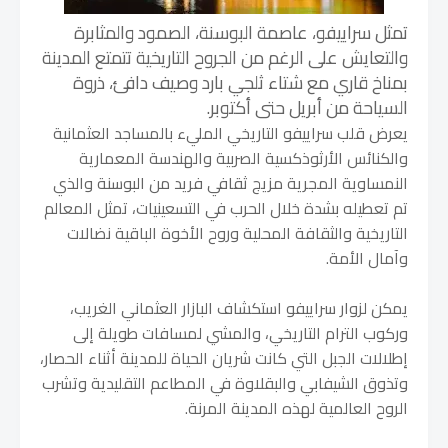
تمثل سراييفو، عاصمة البوسنة، الصمود والمثابرة
والتعايش على الرغم من الجروح التاريخية تتمتع المدينة
بمناخ قاري مع شتاء ثلجي بارد وصيف دافئ، ذروة
السياحة من أبريل حتى أكتوبر.
يعرض قلب سراييفو التاريخي المليء بالمساجد العثمانية
والكنائس الأرثوذكسية الصربية والهندسة المعمارية
النمساوية المجرية مزيج ثقافي فريد من البوسنة والذي
تم تعطيله بشدة خلال الحرب في التسعينيات،
تمثل المعالم
التاريخية والثقافة المحلية وروح الأخوة الباقية نضالات
وآمال الأمة.
يمكن لزوار سراييفو استكشاف البازار العثماني الغريب،
وركوب الترام التاريخي، والمشي لمسافات طويلة إلى
إطلالات الجبل التي كانت شريان الحياة للمدينة أثناء الحصار،
وتذوق الشيفابي والبقلاوة في المطاعم التقليدية وتشرب
الروح العالمية لهذه المدينة المرنة.