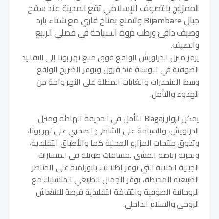
الممزوج بالتصوف الإسلامي تقع المدينة عند سفح
جبال Bijambare وتتمتع بمناخ قاري مع شتاء بارد
وصيف دافئ ورطب ذروة السياحة في فصلي الربيع
والصيف.
يرمز منزل الدراويش الواقع فوق منبع نهر بونا إلى التقاليد
الصوفية في البوسنة منذ قرون ويوفر الضريح الواقع
وسط المنحدرات والغابات المطلة على النهر واحة من
الهدوء والتأمل.
يمكن لزوار Blagaj التأمل في الحديقة الهادئة ومنزل
الدراويش، والسباحة على الشاطئ الصخري على نهر بونا،
وتذوق منتجات المزارع المحلية كما والأطباق التقليدية،
وتجربة رياضة المشي لمسافات طويلة في المسارات
الجبلية الخلابة التي توفر إطلالات بانورامية على المناظر
الطبيعية المحيطة، يوفر الجمال الطبيعي المتشابك مع
الروحانية الصوفية والثقافة التقليدية فرصة للانتعاش
الروحي والسلام الداخلي.