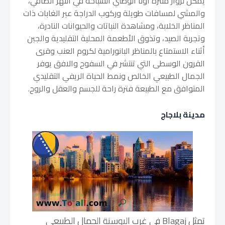
يمكن لزوار منتزه أونا الوطني السباحة في النهر الصافي،
والمشي لمسافات طويلة وركوب الدراجة عبر الغابات ذات
المناظر الخلابة، ومشاهدة النباتات والحيوانات النادرة،
وتجربة الصيد، وتذوق الأطعمة المحلية التقليدية والجبن
أثناء الاستمتاع بالمناظر البانورامية لكروم العنب وقرى
القرون الوسطى التي تنتشر في السفوح والافق يوفر
الجمال الطبيعي الخالص ونمط الحياة الريفي التقليدي
المتوافق مع الطبيعة فترة راحة للجسم والعقل والروح.
مدينة بلاجاج
تمثل Blagaj في غرب البوسنة الجمال الطبيعي