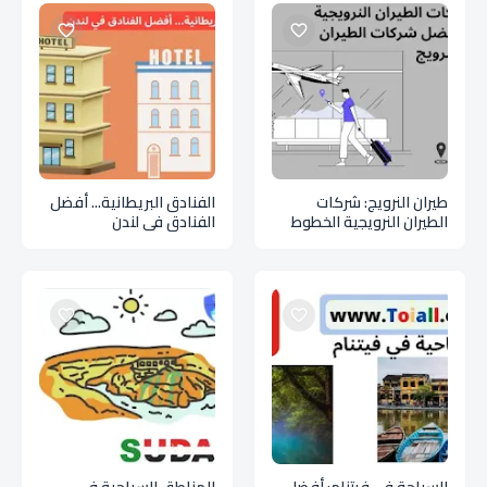
طيران النرويج: شركات
الفنادق البريطانية... أفضل
الطيران النرويجية الخطوط
الفنادق في لندن
الجوية وأفضل شركات
الطيران بالنرويج dh
السياحة في فيتنام: أفضل
المناطق السياحية في