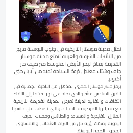
تمثل مدينة موستار التاريخية في جنوب البوسنة مزيج
من التأثيرات الشرقية والغربية تتمتع مدينة موستار
القديمة بمناخ البحر الأبيض المتوسط مع صيف حار
جاف وشتاء معتدل ذروة السياحة تمتد من أبريل حتى
أكتوبر.
يرمز جسر موستار الحجري المذهل من الناحية الجمالية في
القرن السادس عشر والذي يمتد على نهر نيريتفا إلى التقاء
الثقافات والتقاليد الدينية تعرض المدينة القديمة التاريخية
مع ممراتها المرصوفة بالحجارة والتي تصطف على جانبيها
المنازل التقليدية والمساجد والكنائس ومحلات الحرف
اليدوية يمكنك رؤية كل من التراث العثماني والنمساوي
المجري المميز للبوسنة.