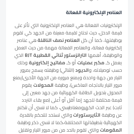
العناصر الإلكترونية الفعالة
الإلكترونيات الفعالة هي العناصر الإلكترونية التي تأثر على
قيمة الدخل، حيث تحتاج لقيمة معينة من الجهد كي تقوم
بوظيفتها، كما أن كل
العناصر نصف الناقلة
هي عناصر
إلكترونية فعالة، والعناصر الفعالة مهمة من حيث العمل
والوظيفة، أهمها
الترانزستور ثنائي القطبية BJT
الذي
يعمل كـ
مكبر عمليات
أو كـ
مفاتيح إلكترونية
وذلك
حسب توصيلاته، و
الديود
(الثنائي) وظيفته يسمح بمرور
التيار من جهة واحدة ويمنع مروره من الجهة الأخرى(يمنع
مرور التيار بالاتجاه العاكس)، وظيفة
المحولات
يقوم
المحول بتحويل الطاقة الكهربائية من جهد معين إلى
قيمة مختلفة للجهد إما أقل أو أعلى (مع بقاء التردد
ثابت) عبر الحث الكهرومغناطيسي، كما لا ننسى أن نتكلم
عن وظيفة
الثايرستورات
والتي تستخد للتحكم بالقدرة
الكهربائية بتطبيقاتها المختلفة،كما لا ننسى ذكر وظيفة
المقومات
والتي تقوم بالحد من من مرور التيار وتقليل