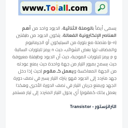
يسمى أيضاً ب
الوصلة الثنائية
، الديود واحد من
أهم
العناصر الإلكترونية الفعالة
، يتكون الديود من طبقتين
(p-n) متصلة مع بلورة من السيليكون أو الجرمانيوم
والمضاف لها بعض الشوائب، حيث n يرمز للبلورات السالبة
و p يرمز للبلورات الموجبة، حيث أن الديود وظيفتة معروفة
حيث يسمح بمرور التيار من جهة واحدة حيث يمنع عودته
من الجهة المعاكسة و
يعمل كـ مقوم
(حيث إذا دخل
جهد متردد إلى الديود فهو يترك التيار يسير في نصف دورة
الجهد ويمنع جريان التيار في نصف الدورة الأخرى وهكذا
يعمل بذلك كمقوم) أي يحول التيار المتردد إلى تيار مستمر.
الترانزستور - Transistor