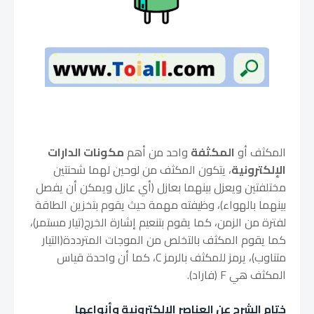
المكثف أو
المكثفة
واحد من أهم
مكونات الدارات
الإلكترونية
، يتكون المكثف من لوحين لهما شحنتين
مختلفتين ويعزل بينهما بعازل (أي عازل ويمكن أن يفصل
بينهما بالهواء)، وظيفته مهمة حيث يقوم بتخزين الطاقة
لفترة من الزمن، كما يقوم بتنعيم إشارة الخرج(تيار مستمر)،
كما يقوم المكثف بالتخلص من الموجات المترددة(التيار
متناوب)، يرمز للمكثف بالرمز C، كما أن واحدة قياس
المكثف هي F (فاراد).
ختام الشرح عن العناصر الإلكترونية وأنواعها